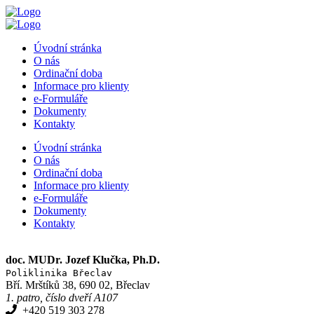
Skip
to
main
Úvodní stránka
content
O nás
Ordinační doba
Informace pro klienty
e-Formuláře
Dokumenty
Kontakty
Úvodní stránka
O nás
Ordinační doba
Informace pro klienty
e-Formuláře
Dokumenty
Kontakty
Rezervace
doc. MUDr. Jozef Klučka, Ph.D.
Poliklinika Břeclav
Bří. Mrštíků 38, 690 02, Břeclav
1. patro, číslo dveří A107
+420 519 303 278