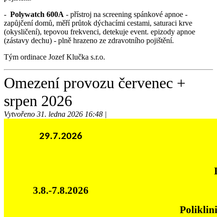
-
Polywatch 600A
- přístroj na screening spánkové apnoe -
zapůjčení domů, měří průtok dýchacími cestami, saturaci krve
(okysličení), tepovou frekvenci, detekuje event. epizody apnoe
(zástavy dechu) - plně hrazeno ze zdravotního pojištění.
Tým ordinace Jozef Klučka s.r.o.
Omezení provozu červenec +
srpen 2026
Vytvořeno 31. ledna 2026 16:48 |
29.7.2026
3.8.-7.8.2026
Poliklin