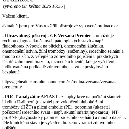
Vytvořeno 08. května 2026 16:36 |
Vážení klienti,
aktuálně jsem pro Vás rozšířili přístrojové vybavené ordinace o:
-
Utrazvukový přístroj - GE Versana Premier
- umožňuje
rychlou diagnostiku četných patologických stavů - např.
fluidothorax (výpotek na plicích), onemocnění žlučníku,
onemocnění ledvin, žilní trombózy (sraženiny), srdečního selhání a
mnoho dalších. Z veřejného zdravotního pojištění u praktických
lékařů zatím není hrazeno, nicméně u klientů, kde je vyšetření
indikované na podkladě zdravotního stavu je poskytováno
bezplatně.
https://gehealthcare-ultrasound.com/cs/rodina-versana/versana-
premiertm/
-
POCT analyzátor AFIAS I
- z kapky krve na počkání stanoví:
hladinu D-dimerů (ukazatel pro vyloučení hluboké žilní
trombózy (HŽT) a plicní embolie (PE), troponinu (ukazatel
poškození srdečního svalu - např. akutní infarkt myokardu), NT-
proBNP (diagnostický parametr srdečního selhání) a mnoho dalších.
Dle klinického stavu je vyšetření hrazeno v rámci zdravotního
pojištění.